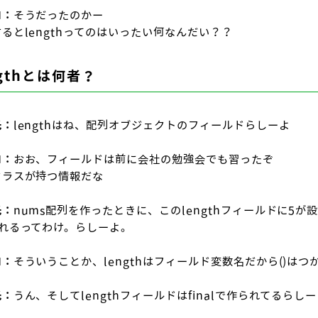
ロ：
そうだったのかー
るとlengthってのはいったい何なんだい？？
ngthとは何者？
氏：
lengthはね、配列オブジェクトのフィールドらしーよ
ロ：
おお、フィールドは前に会社の勉強会でも習ったぞ
クラスが持つ情報だな
氏：
nums配列を作ったときに、このlengthフィールドに5が設定
取れるってわけ。らしーよ。
ロ：
そういうことか、lengthはフィールド変数名だから()はつ
氏：
うん、そしてlengthフィールドはfinalで作られてるらし