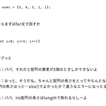
] nums = {5, 4, 3,
2, 1};
らまずはfor文で回すか
nt i=0; i<=5; i++){
ープっと
氏：
パパ、それだと配列の要素が5個のときしかできないよ
ロ：
おっと、そうだな。ちゃんと配列の長さをとってやらんとな
配列の長さはっと…size()でよかったか？違うなエラーになっと
氏：
パパ、int配列の長さはlengthで取れるらしーよ