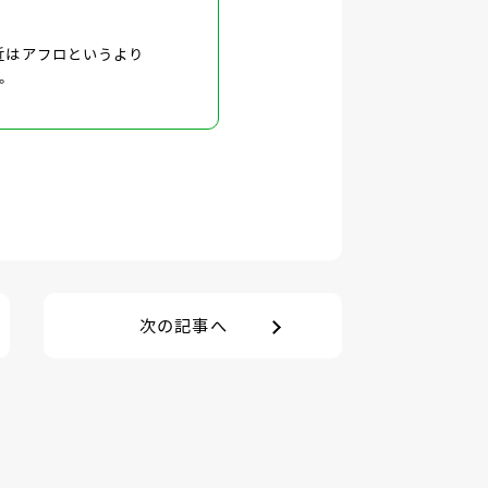
近はアフロというより
。