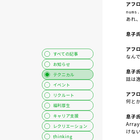
アフ
nums.
あれ
息子
アフ
すべての記事
なん
お知らせ
息子
テクニカル
話は逸
イベント
アフ
リクルート
何と
福利厚生
キャリア支援
息子
Arr
レクリエーション
けな
thinking