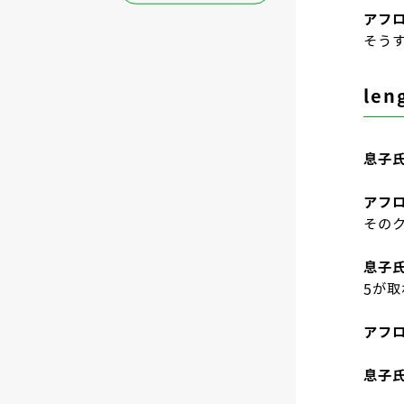
アフ
そうす
le
息子
アフ
その
息子
5が
アフ
息子