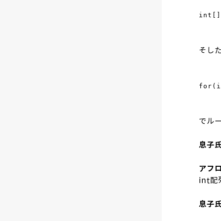
int[
そした
for(i
でル
息子
アフ
int
息子