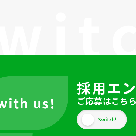
採用エ
ご応募はこち
with us!