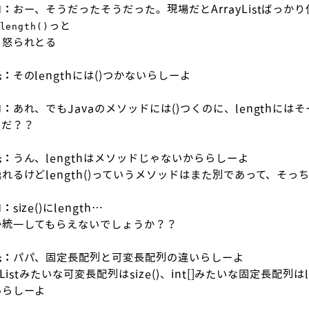
ロ：
おー、そうだったそうだった。現場だとArrayListばっか
っと
length()
、怒られとる
氏：
そのlengthには()つかないらしーよ
ロ：
あれ、でもJavaのメソッドには()つくのに、lengthに
でだ？？
氏：
うん、lengthはメソッドじゃないかららしーよ
れるけどlength()っていうメソッドはまた別であって、そ
ロ：
size()にlength…
か統一してもらえないでしょうか？？
氏：
パパ、固定長配列と可変長配列の違いらしーよ
ayListみたいな可変長配列はsize()、int[]みたいな固定長配
いらしーよ