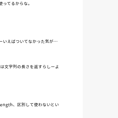
り使ってるからな。
はそーいえばついてなかった気が…
っちは文字列の長さを返すらしーよ
列はlength、区別して使わないとい