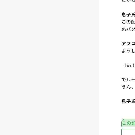
だか
息子
この
ぬバ
アフ
よっし
for(
でル
うん
息子
この