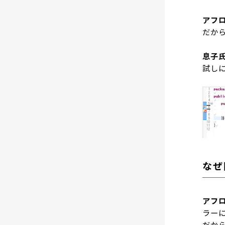
アフ
だから
息子
試し
なぜ
アフ
ラー