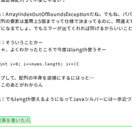
ら固定長配列って不便じゃない？
氏：
ArrayIndexOutOfBoundsExceptionだね。でもね、パ
配列の要素は業務上5個までって仕様で決まってるのに、間違え
グになるでしょ、でもエラーが出てくれれば防げるからいいこ
ロ：
そういうことかー
ゃ、よくわかったところで今度はlength使うぞー
int i=0; i<=nums.length; i++){
ープして、配列の中身を逆順にするにはっと…
、このあとがわからん
氏：
でもlength使えるようになってJavaシルバーには一歩
記事を書いた人