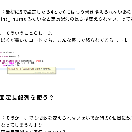
ロ：
最初に5で設定したら4とか6にはもう書き換えられないあのfi
int[] nums みたいな固定長配列の長さは変えられない、っ
氏：
そういうことらしーよ
にぼくが書いたコードでも、こんな感じで怒られてるらしーよ
固定長配列を使う？
ロ：
そうかー、でも個数を変えられないせいで配列の6個目に数
になってしまうんよな