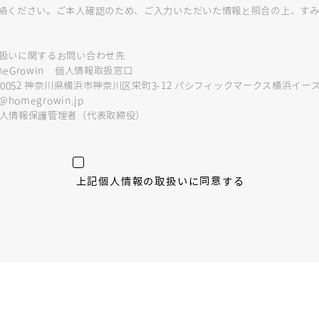
絡ください。ご本人確認のため、ご入力いただいた情報と照合の上、す
扱いに関するお問い合わせ先
Growin 個人情報取扱窓口
052 神奈川県横浜市神奈川区栄町3-12 パシフィックマークス横浜イース
omegrowin.jp
情報保護管理者（代表取締役）
上記個人情報の取扱いに
同意する