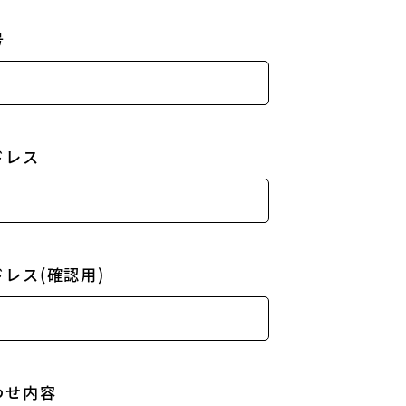
号
ドレス
レス(確認用)
わせ内容